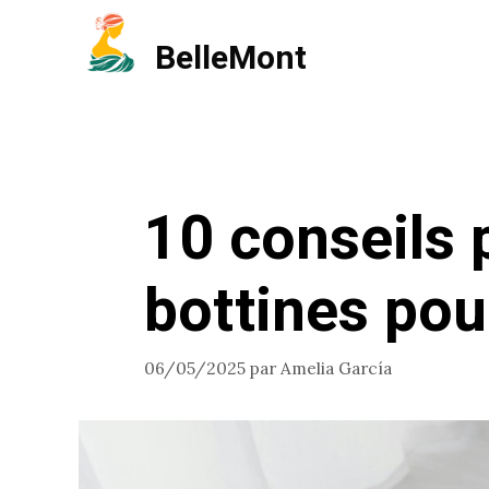
Aller
BelleMont
au
contenu
10 conseils 
bottines pou
06/05/2025
par
Amelia García