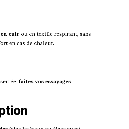
 en cuir
ou en textile respirant, sans
ort en cas de chaleur.
 serrée,
faites vos essayages
ption
des
(zips latéraux ou élastiques)