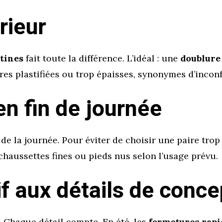
érieur
ttines
fait toute la différence. L’idéal : une
doublure
res plastifiées ou trop épaisses, synonymes d’inconf
en fin de journée
 de la journée. Pour éviter de choisir une paire trop
 chaussettes fines ou pieds nus selon l’usage prévu.
if aux détails de conce
… Chaque détail compte. En été, les
fermetures rapi