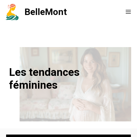
Aller
BelleMont
Me
au
contenu
Les tendances
féminines