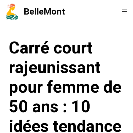
Aller
BelleMont
Me
au
contenu
Carré court
rajeunissant
pour femme de
50 ans : 10
idées tendance