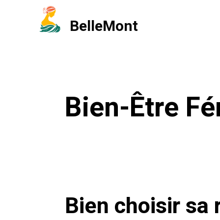
Aller
BelleMont
au
contenu
Bien-Être Fé
Bien choisir sa