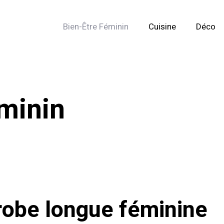
Bien-Être Féminin
Cuisine
Déco
minin
 robe longue féminine