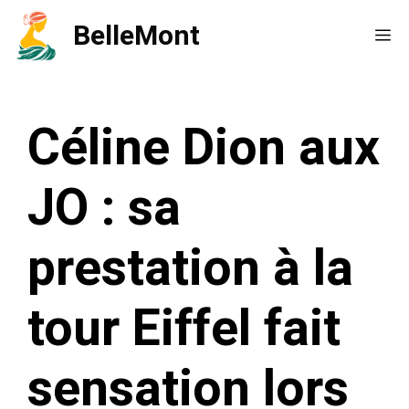
Aller
BelleMont
Me
au
contenu
Céline Dion aux
JO : sa
prestation à la
tour Eiffel fait
sensation lors