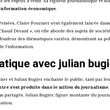
ur les enjeux à venir. Sa rigueur journalistique et s
l’information économique
.
lévisées, Claire Fournier s’est également lancée dan
Chaud Devant », où elle aborde des sujets de socié
fondeur des thématiques variées, démontrant sa pol
 l’information.
tique avec julian bugi
nier et Julian Bugier enchante le public, tant par l
tre s’est produite dans le milieu du journalisme
ns partagés. Julian Bugier, figure montante du jour
lation.