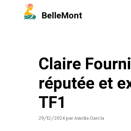
Aller
BelleMont
au
contenu
Claire Fourn
réputée et e
TF1
29/12/2024
par
Amelia García