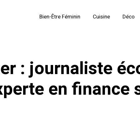
Bien-Être Féminin
Cuisine
Déco
ier : journaliste 
xperte en finance s