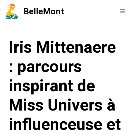
Aller
BelleMont
Me
au
contenu
Iris Mittenaere
: parcours
inspirant de
Miss Univers à
influenceuse et