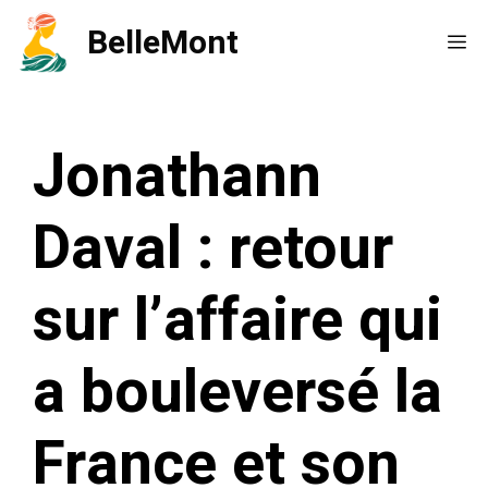
Aller
BelleMont
Me
au
contenu
Jonathann
Daval : retour
sur l’affaire qui
a bouleversé la
France et son