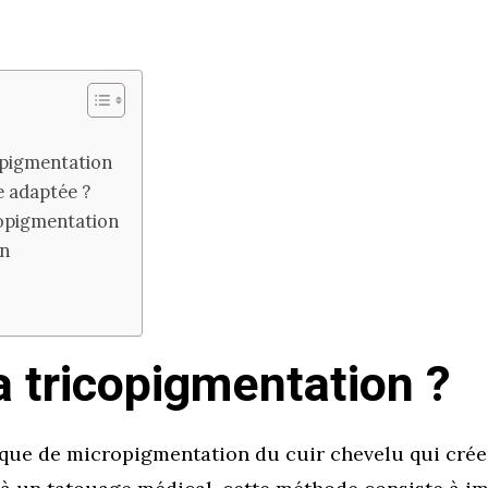
opigmentation
e adaptée ?
copigmentation
on
a tricopigmentation ?
ue de micropigmentation du cuir chevelu qui crée l’