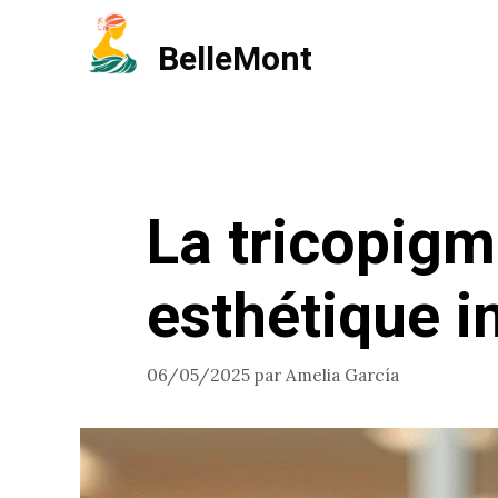
Aller
BelleMont
au
contenu
La tricopigm
esthétique i
06/05/2025
par
Amelia García