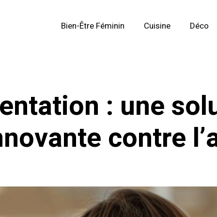
Bien-Être Féminin
Cuisine
Déco
entation : une sol
nnovante contre l’