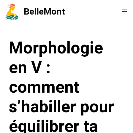
Aller
BelleMont
Me
au
contenu
Morphologie
en V :
comment
s’habiller pour
équilibrer ta