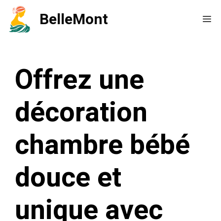
Aller
BelleMont
Me
au
contenu
Offrez une
décoration
chambre bébé
douce et
unique avec