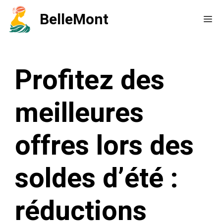
Aller
BelleMont
Me
au
contenu
Profitez des
meilleures
offres lors des
soldes d’été :
réductions