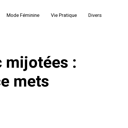
Mode Féminine
Vie Pratique
Divers
 mijotées :
ce mets