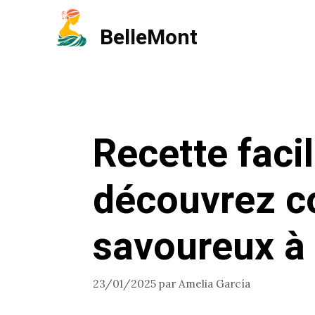
Aller
BelleMont
au
contenu
Recette faci
découvrez c
savoureux à
23/01/2025
par
Amelia García