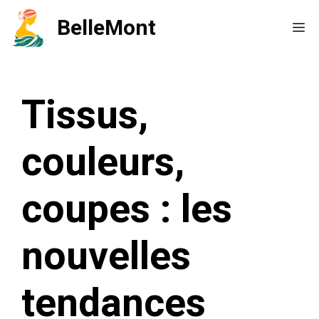
Aller
BelleMont
Me
au
contenu
Tissus,
couleurs,
coupes : les
nouvelles
tendances