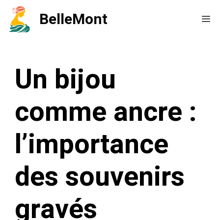
Aller
BelleMont
Me
au
contenu
Un bijou
comme ancre :
l’importance
des souvenirs
gravés