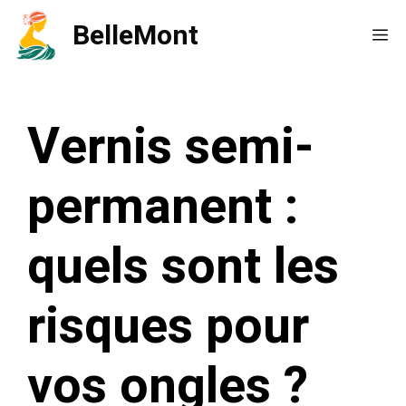
Aller
BelleMont
Me
au
contenu
Vernis semi-
permanent :
quels sont les
risques pour
vos ongles ?