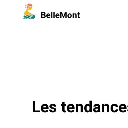
Aller
BelleMont
au
contenu
Les tendance