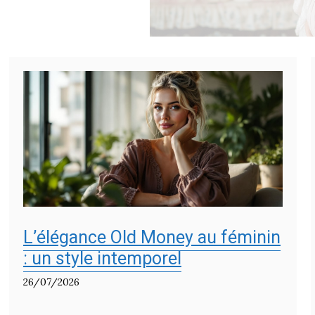
L’élégance Old Money au féminin
: un style intemporel
26/07/2026