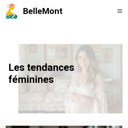
Aller
BelleMont
Me
au
contenu
Les tendances
féminines