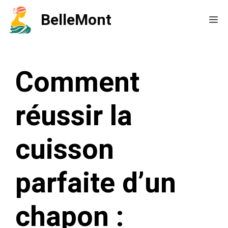
Aller
BelleMont
Me
au
contenu
Comment
réussir la
cuisson
parfaite d’un
chapon :