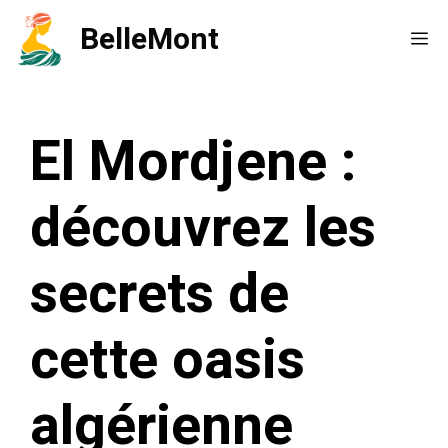
Aller
BelleMont
Me
au
contenu
El Mordjene :
découvrez les
secrets de
cette oasis
algérienne