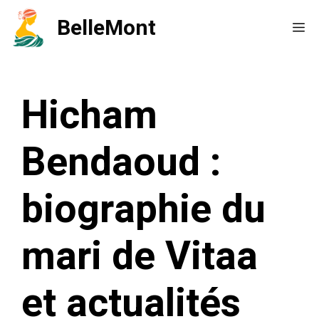
Aller
BelleMont
Me
au
contenu
Hicham
Bendaoud :
biographie du
mari de Vitaa
et actualités