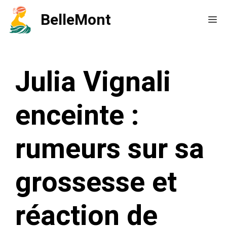
Aller
BelleMont
Me
au
contenu
Julia Vignali
enceinte :
rumeurs sur sa
grossesse et
réaction de