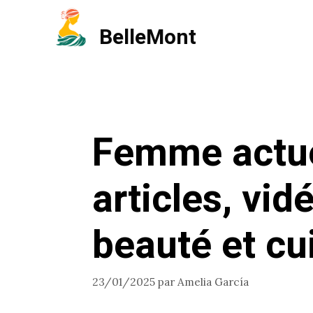
Aller
BelleMont
au
contenu
Femme actue
articles, vid
beauté et cu
23/01/2025
par
Amelia García