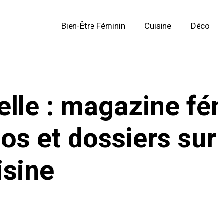
Bien-Être Féminin
Cuisine
Déco
lle : magazine fé
éos et dossiers su
isine