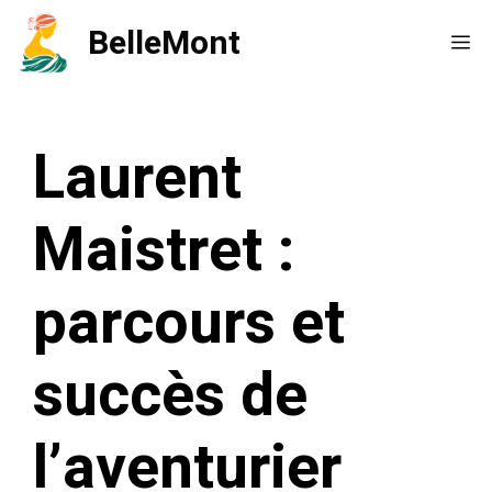
Aller
BelleMont
Me
au
contenu
Laurent
Maistret :
parcours et
succès de
l’aventurier