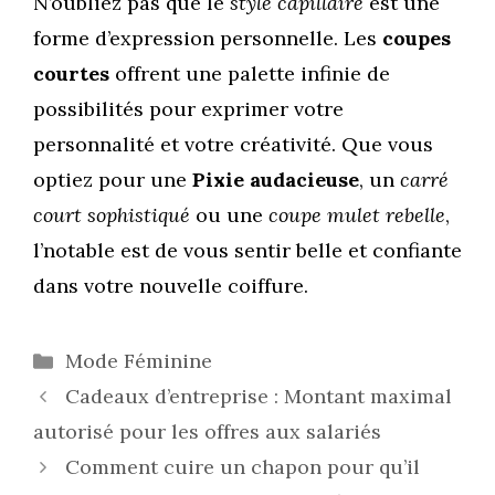
N’oubliez pas que le
style capillaire
est une
forme d’expression personnelle. Les
coupes
courtes
offrent une palette infinie de
possibilités pour exprimer votre
personnalité et votre créativité. Que vous
optiez pour une
Pixie audacieuse
, un
carré
court sophistiqué
ou une
coupe mulet rebelle
,
l’notable est de vous sentir belle et confiante
dans votre nouvelle coiffure.
Catégories
Mode Féminine
Cadeaux d’entreprise : Montant maximal
autorisé pour les offres aux salariés
Comment cuire un chapon pour qu’il