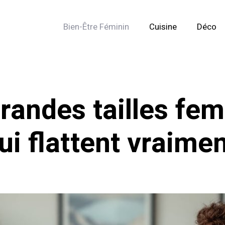
Bien-Être Féminin
Cuisine
Déco
andes tailles fem
ui flattent vraime