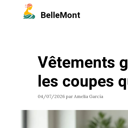
Aller
BelleMont
au
contenu
Vêtements gr
les coupes q
04/07/2026
par
Amelia García