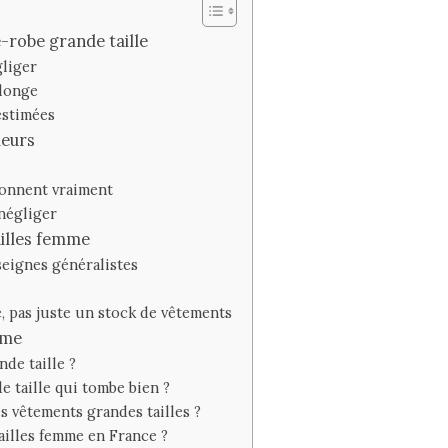
-robe grande taille
gliger
llonge
-estimées
leurs
ionnent vraiment
 négliger
illes femme
seignes généralistes
, pas juste un stock de vêtements
mme
de taille ?
 taille qui tombe bien ?
s vêtements grandes tailles ?
ailles femme en France ?